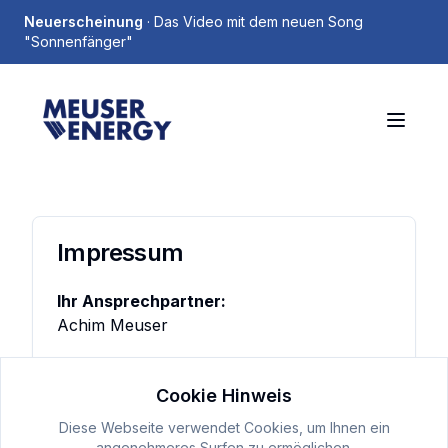
Neuerscheinung
· Das Video mit dem neuen Song
"Sonnenfänger"
Impressum
Ihr Ansprechpartner:
Achim Meuser
Broicher Str. 13
Cookie Hinweis
D-41179 Mönchengladbach
Diese Webseite verwendet Cookies, um Ihnen ein
Tel.:
+49 2161 958896
angenehmeres Surfen zu ermöglichen.