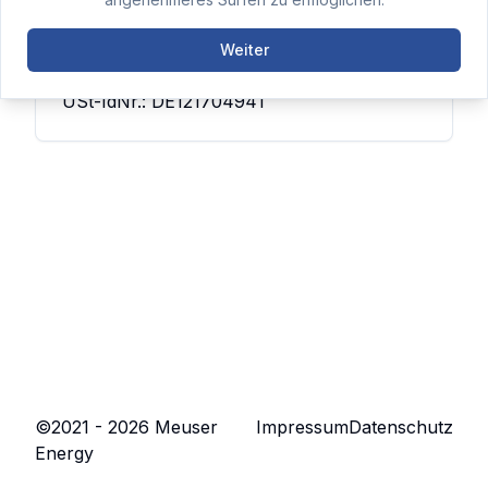
Fax:
+49 2161 958894
Mail:
info@meuser.energy
Weiter
USt-IdNr.: DE121704941
©2021 -
2026
Meuser
Impressum
Datenschutz
Energy